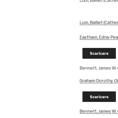
Lum, Balliet (Cathe
Lum, Balliet (Cathe
Eastham, Edna-Pea
Scaricare
Bennett, James W.
Graham Dorothy.
O
Scaricare
Bennett, James W.