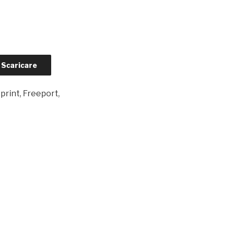
Scaricare
rint, Freeport,