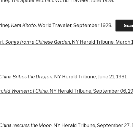
rine).
The Spider Woman.
World Traveler, June 1928.
rine).
Kara Khoto.
World Traveler, September 1928.
Sca
rl.
Songs from a Chinese Garden
, NY Herald Tribune, March 
China Bribes the Dragon
. NY Herald Tribune, June 21, 1931.
rchid Women of China
. NY Herald Tribune, September 06, 1
China rescues the Moon
. NY Herald Tribune, September 27, 