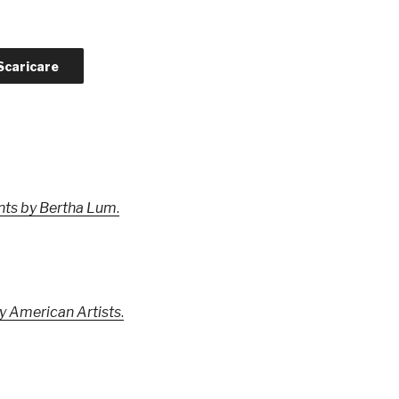
Scaricare
ints by Bertha Lum
.
by American Artists
.