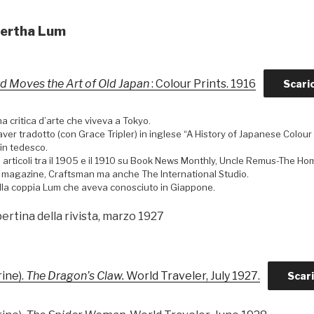
 Bertha Lum
d Moves the Art of Old Japan
: Colour Prints. 1916
Scari
 critica d’arte che viveva a Tokyo.
aver tradotto (con Grace Tripler) in inglese “A History of Japanese Colou
a in tedesco.
 articoli tra il 1905 e il 1910 su Book News Monthly, Uncle Remus-The H
magazine, Craftsman ma anche The International Studio.
la coppia Lum che aveva conosciuto in Giappone.
ertina della rivista, marzo 1927
rine).
The Dragon’s Claw.
World Traveler, July 1927.
Scar