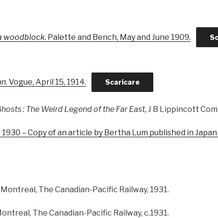
 a woodblock
. Palette and Bench, May and June 1909.
Sc
an
. Vogue, April 15, 1914.
Scaricare
hosts : The Weird Legend of the Far East,
J B Lippincott Com
, 1930 – Copy of an article by Bertha Lum published in Japa
Montreal, The Canadian-Pacific Railway, 1931.
Montreal, The Canadian-Pacific Railway, c.1931.