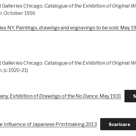
t Galleries Chicago.
Catalogue of the Exhibition of Original W
m
. October 1916
ies NY.
Paintings, drawings and engravings to be sold.
May 1
t Galleries Chicago.
Catalogue of the Exhibition of Original W
m
. (c.1920-21)
any.
Exhibition of Drawings of the No Dance
. May 1931
S
he Influence of Japanese Printmaking 2013
Scaricare