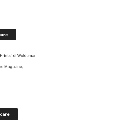
care
r Prints” di Woldemar
ome Magazine,
icare