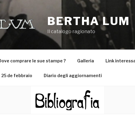
BERTHA LUM
Il catalogo ragionato
Dove comprare le sue stampe ?
Galleria
Link interess
25 de febbraio
Diario degli aggiornamenti