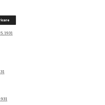
ricare
15, 1931
931
1931