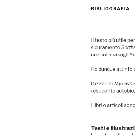
BIBLIOGRAFIA
Il testo più utile 
sicuramente
Berth
una collana sugli 
Ho dunque attinto qu
C’è anche
My Own P
resoconto autobiogr
I libri o articoli son
Testi e illustra