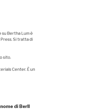
ve su Bertha Lum è
Press. Si tratta di
o sito.
erials Center. È un
 nome di Berll