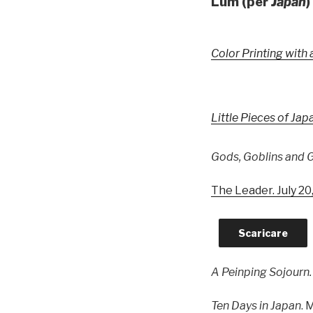
Lum (per
Japan
)
Color Printing with
Little Pieces of Jap
Gods, Goblins and G
The Leader. July 20
Scaricare
A Peinping Sojourn.
Ten Days in Japan
. 