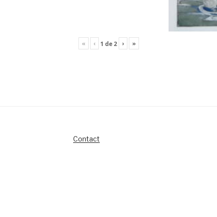
«
‹
›
»
1
de
2
Contact
s