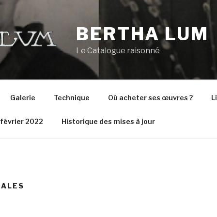
BERTHA LUM
Le Catalogue raisonné
Galerie
Technique
Où acheter ses œuvres ?
L
 février 2022
Historique des mises à jour
NALES